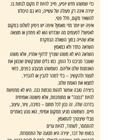
כדי שמשהו חדש יופיע, חייב להיות לו מקום לנחות בו.
יצירה אינה רק פעולה של עשייה; היא גם היכולת
להשאיר מקום, חלל פנוי.
איפה יש יותר מדי מאמץ? איפה יש ניסיון לשלוט במקום
לאפשר? לפעמים מה שנדרש הוא לא פתרון או תוצאה
אלא שהייה בתוך השאלה הנחקרת
השראה כתדר ולא כמאמץ
השראה היא לא משהו שצריך לרדוף אחריו, אלא משהו
שעובר סביבנו כל הזמן. כמו גלים שמבקשים שנכוון את
האנטנות שלנו אליהם. כשמשהו מבעבע בפנים, כדאי
לעצור ולהקשיב – בלי למהר להבין או להגדיר.
למצוא את האמת שלנו.
ביצירה טובה אפשר לזהות נוכחות כנה. היא לא מחפשת
להיות "נכונה" או מתוחכמת, אלא פשוטה ואמיתית
בדרכה שלה. זה נכון לכל תחום – כתיבה, ציור, עיצוב,
חיים. כשמשהו מגיע ממקום אמיתי, הוא נוגע באחרים
מבלי שיצטרך להתאמץ.
להתמסר, לשחרר, להיות ערים
בסופו של דבר, יצירה היא תנועה של התמסרות.