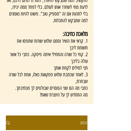
להקשיב למה שמבקש להיוולד, לתת לו לזרום דרכנו, ואז
לדעת מתי לשחרר אותו לעולם. בלי לפחד ממה יגידו,
בלי לתהות אם זה "מספיק טוב". פשוט להיות נאמנים
למה שמבקש להתגלות.
מלאכת כתיבה:
1. קראי את השיר וסמנו שלוש שורות שתפסו את
תשומת ליבך
2. קחי כל שורה והתחילי איתה פיסקה. כתבי כל אשר
עולה בליבך
תני למילים לקחת אותך
3. לאחר שכתבת שלוש פסקאות כאלו, אחת לכל שורה
שבחרת,
כתבי מה הם שני המסרים שבולטים לך מכתיבתך.
מה התחדש לך על היוצרת שאת?
1בלוג