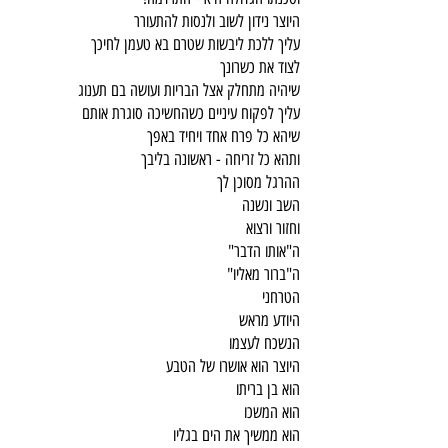
היוצר נידון לשוב ולנסות להתעורר
עליך ללכת ליבשות שטרם בא טעמן לחיכך
לצוד את כשרונך
שיהיה מתחלק אצל הבריות ועושה בם תענוג
עליך לפקוח עיניים כשהחשיכה סוגרת אותם
שיהא כל פרח אחד ויחיד באפך
ותהא כל זריחה - ראשונה בליבך
ההרגל מסוכן לך
השב ונשנה
וחזור ורצוא
ה"אותו הדבר"
ה"ברור מאליו"
הטרחני
היודע מראש
הנשכח לעצמו
היוצר הוא אושרו של הטבע
הוא בן בריתו
הוא המשכו
הוא ממשיך את הים בגליו