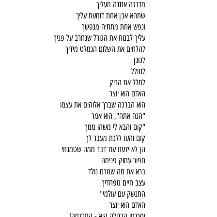
מדרגה אחדה מעליך
שתהא אבן אחת דומעת עליך
ונפש אחת מתחיה מנפשך
עליך לבנות את הגורל שנחרב על פניך
להלחים את השלום הנמלט מידיך
לכונן
לחולל
למלל את הריק
האדם הוא יוצר
הוא הברכה שברך אלוהים את עצמו
"הנה אתה", הוא אמר
"קום והבא לי משהו ממך
קום והעז ללכת מעבר לך
הן לא ידעת עוד דבר ממה שטמנתי
חפור עמוק פנימה
ברא את מה שטרם נולד
עצב חיים מפחדיך
התנשק עם עולמי"
האדם הוא יוצר
וסכנתו הגדולה היא - התרדמה!