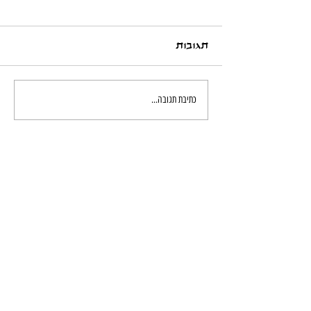
תגובות
כתיבת תגובה...
כל הדרכים ליצור קשר:
פנייה אישית לרחלי
ספרים ורישום לקורסים:
052-5184466
לקורסים והכשרות- אורית זמיר:
052-573-0002