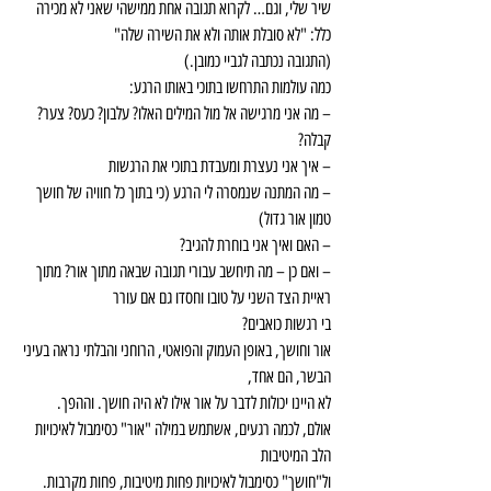
שיר שלי, וגם… לקרוא תגובה אחת ממישהי שאני לא מכירה 
כלל: "לא סובלת אותה ולא את השירה שלה"
(התגובה נכתבה לגביי כמובן.)
כמה עולמות התרחשו בתוכי באותו הרגע:
– מה אני מרגישה אל מול המילים האלו? עלבון? כעס? צער? 
קבלה?
– איך אני נעצרת ומעבדת בתוכי את הרגשות
– מה המתנה שנמסרה לי הרגע (כי בתוך כל חוויה של חושך 
טמון אור גדול)
– האם ואיך אני בוחרת להגיב?
– ואם כן – מה תיחשב עבורי תגובה שבאה מתוך אור? מתוך 
ראיית הצד השני על טובו וחסדו גם אם עורר
בי רגשות כואבים?
אור וחושך, באופן העמוק והפואטי, הרוחני והבלתי נראה בעיני 
הבשר, הם אחד,
לא היינו יכולות לדבר על אור אילו לא היה חושך. וההפך.
אולם, לכמה רגעים, אשתמש במילה "אור" כסימבול לאיכויות 
הלב המיטיבות
ול"חושך" כסימבול לאיכויות פחות מיטיבות, פחות מקרבות.