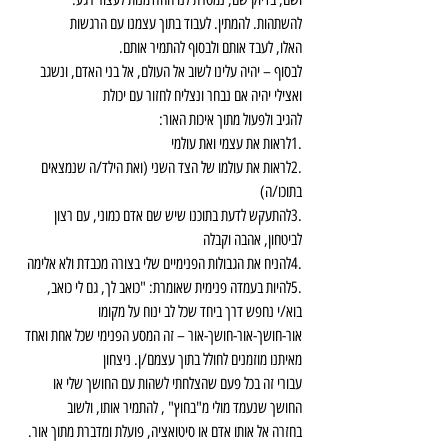
להשתהות. להמתין. לעבוד בתוך עצמנו עם הרגשות
האלו, לעבד אותם ולבסוף להתמיר אותם.
לבסוף – יהיה עלינו לשוב אל העולם, אל בני האדם, ונשגב 
ואצילי יהיה אם נבחר ונצליח לחזור עם יכולת
להגיב ולפעול מתוך איכות האור:
.1לראות את עצמי ואת עולמי
.2לראות את עולמו של הצד השני (ואת הילד/ה שנמצאים 
בתוכו/ה)
.3להתעקש לדעת בתוכנו שיש שם אדם כמוני, עם רצון 
לביטחון, אהבה וקבלה
.4להניח את הגבולות הפנימיים שלי בצורה מכבדת ולא אלימה
.5להיות בעמדה פנימית שאומרת: "כואב לך, גם לי כואב, 
בוא/י נחפש דרך ביחד שכל לב ינוח על מקומו
אור-חושך-אור-חושך-אור – זה המסע הפנימי שכל אחת ואחד 
מאיתנו מוזמנים לחולל בתוך עצמם/ן. ניצחון
עבורי זה בכל פעם שהצלחתי לשהות עם החושך שלי או 
החושך שנעמד מולי מ"בחוץ" , להתמיר אותו, ולשוב
בחזרה אל אותו אדם או סיטואציה, פועלת ומדברת מתוך אור.