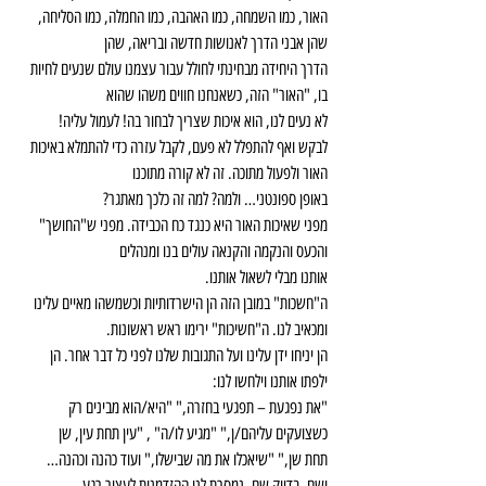
האור, כמו השמחה, כמו האהבה, כמו החמלה, כמו הסליחה, 
שהן אבני הדרך לאנושות חדשה ובריאה, שהן
הדרך היחידה מבחינתי לחולל עבור עצמנו עולם שנעים לחיות 
בו, "האור" הזה, כשאנחנו חווים משהו שהוא
לא נעים לנו, הוא איכות שצריך לבחור בה! לעמול עליה!
לבקש ואף להתפלל לא פעם, לקבל עזרה כדי להתמלא באיכות 
האור ולפעול מתוכה. זה לא קורה מתוכנו
באופן ספונטני… ולמה? למה זה כלכך מאתגר?
מפני שאיכות האור היא כנגד כח הכבידה. מפני ש"החושך" 
והכעס והנקמה והקנאה עולים בנו ומנהלים
אותנו מבלי לשאול אותנו.
ה"חשכות" במובן הזה הן הישרדותיות וכשמשהו מאיים עלינו 
ומכאיב לנו. ה"חשיכות" ירימו ראש ראשונות.
הן יניחו ידן עלינו ועל התגובות שלנו לפני כל דבר אחר. הן 
ילפתו אותנו וילחשו לנו:
"את נפגעת – תפגעי בחזרה," "היא/הוא מבינים רק 
כשצועקים עליהם/ן," "מגיע לו/ה" , "עין תחת עין, שן
תחת שן," "שיאכלו את מה שבישלו," ועוד כהנה וכהנה…
ושם, בדיוק שם, נמסרת לנו ההזדמנות לעצור רגע. 