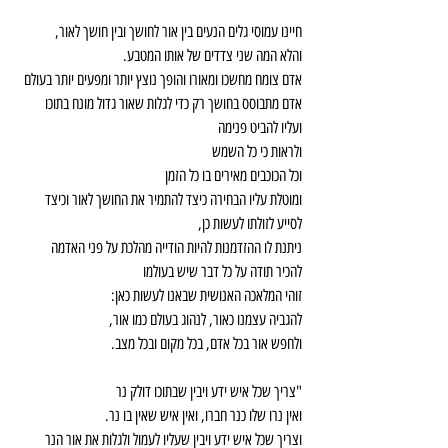
חיינו עמוסי גלים הנעים בין אור לחושך ובין חושך לאור,
והלא המה שני צדדים של אותו המטבע.
אדם צומח מחשכו ומאורו והופך נוצץ יותר ומפעים יותר בעולם
אדם מתבוסס בחושך רק כדי לגלות שאור גדול מונח בתוכו
ועליו להביט פנימה
ולראות כי כל השמש
וכל הכוכבים מאירים בו כל הזמן
ומוטלת עליו הבחירה כיצד להתמיר את החושך לאור וכיצד 
לסייע לזולתו לעשות כן,
ניתנת לו ההזדמנות להיות הודייה מהלכת על פני האדמה
להכיר תודה על כל דבר שיש בעולמו
זוהי המלאכה האנושית שבאנו לעשות כאן:
להגביה עצמנו כאור, לנהוג בעולם כמו אור,
ולחפש אור בכל אדם, בכל מקום ובכל מצב.
"צריך שכל איש ידע ויבין שבתוכו דולק נר
ואין נרו שלו כנר חברו, ואין איש שאין בו נר.
וצריך שכל איש ידע ויבין שעליו לעמול ולגלות את אור הנר 