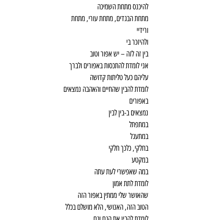
להיכנס מתחת השמיכה
מתחת הבגדים, מתחת עורי, מתחת
ורידיי
ולהיזכר בי
בין זה לזה – יש אפור וטוב
אני לומדת להתכסות באפורים ולברך
עליהם כעל טליתות קדושה
לומדת להבין שהחיים והאהבה נמצאים
באפורים
נמצאים ב-בין לבין
במתפתל
במתעגל
בחלקי, כלכך חלקי
במקטע
במה שאפשרי לעת עתה
לומדת לתת אמון
שהאושר שלי ממתין באפור הזה
הטוב הזה, האנושי, הלא מושלם בכלל
לומדת להבין את הגם וגם