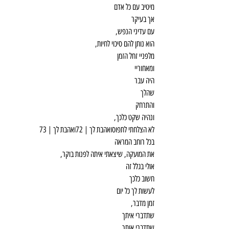
מיטיב עם כל אדם
אך בעיקר
עם עדיני הנפש,
הוא נותן להם סיכוי לחיות,
מלפניי זחל הזמן
ומאחוריי
היה עבר
שהלך
והתרחק
ונהיה שקט כלכך,
לא הצלחתי לתפוסואהבת לך | 72ואהבת לך | 73
בכל רוחב המראה
את המועקה, שיצאתי איתה לפנות בוקר,
אולי בגלל זה
חשוב כלכך
לעשות לך כל יום
זמן מדבר,
שתדברי איתך
שתדברי אותך