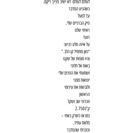
לעולם לעולם- לא ישיב פנייך ריקם.
כשהגיע המדבר
עד למעל
פיק הברכיים שלי,
ראיתי שלט
רועד
על איזה סלע רגיש:
“כאן מתחיל קו הלב.”
והיו סופות של שקט
באות אל חלוני
ושמעתי את הפנים שלי
יוצאות ממני
ולובשות את עירומי
הראשון
וזכרוני שב ושקל
ק”ג2.750
כמו אז כשרק באתי –
מלאת עתיד,
ונזכרתי שהמדבר