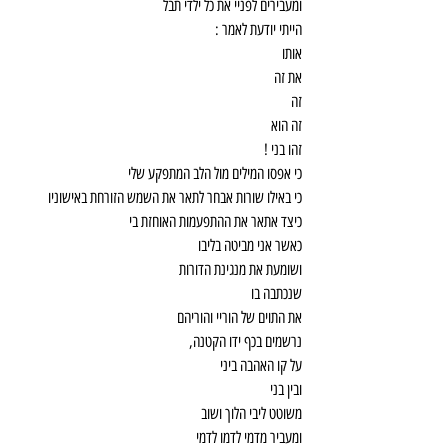
ומעבירים לפניי את כל ילדי תבל
הייתי יודעת לאמר :
אותו
את זה
זה
זה הוא
זהו בני !
כי אפסו המילים מול הלב המתפקע שלי
כי באילו שורות אבחר לתאר את השמש הזורחת באישוניו
כיצד אתאר את ההתפעמות האוחזת בי
כאשר אני מביטה בליבו
ושומעת את מנגינת הדורות
שנכתבה בו
את התוים של הוריי והוריהם
נרשמים בכף ידו הקטנה,
על קו האהבה ביני
ובין בני
משוטט ליבי הלוך ושוב
ומעביר מדמי לדמו לדמי