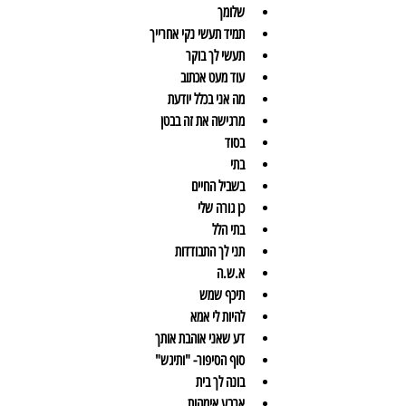
שלומך
תמיד תעשי נקי אחרייך
תעשי לך בוקר
עוד מעט אכתוב
מה אני בכלל יודעת
מרגישה את זה בבטן
בסוד
בתי
בשביל החיים
כן גורה שלי
בתי הלל
תני לך התבודדות
א.ש.ה
תיכף שמש
להיות לי אמא
דע שאני אוהבת אותך
סוף הסיפור- "ותיגש"
בונה לך בית
ארבע אימהות