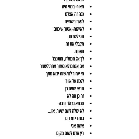
מאיר- בנאי היה
ככה זה אצלנו
לגעת בשמיים
לאיילות- אסור שיכאב
תני לשדות
תקבלי את זה
תופרת
לך אל הנמלה, והתנצל
אם אנחנו לא נעזור אחת לשניה
מי יעזור לנו?שזה יבוא ממך
ללכת על אויר
תראי שאת כן
זה כן וזה לא
סבתא גדולה ורבה
לא יכולה לשם שער, אז…
בחדרי חדרים
אשה אני
רץ אדם לשום מקום