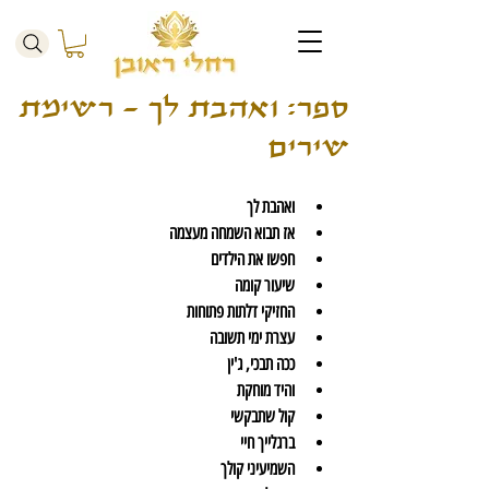
ספר: ואהבת לך – רשימת
שירים
ואהבת לך
אז תבוא השמחה מעצמה
חפשו את הילדים
שיעור קומה
החזיקי דלתות פתוחות
עצרת ימי תשובה
ככה תבכי, ג'ין
והיד מוחקת
קול שתבקשי
ברגלייך חיי
השמיעיני קולך