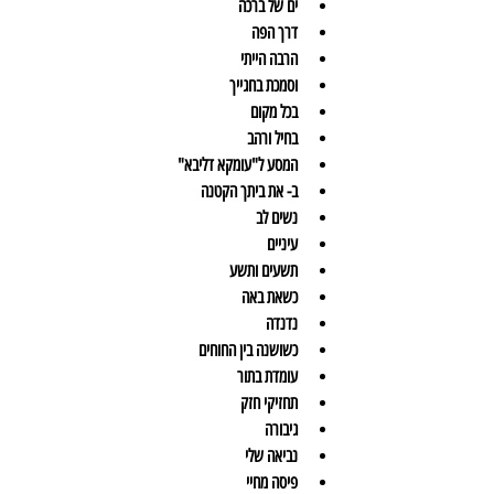
ים של ברכה
דרך הפה
הרבה הייתי
וסמכת בחגייך
בכל מקום
בחיל ורהב
המסע ל"עומקא דליבא"
ב- את ביתך הקטנה
נשים לב
עיניים
תשעים ותשע
כשאת באה
נדנדה
כשושנה בין החוחים
עומדת בתור
תחזיקי חזק
גיבורה
נביאה שלי
פיסה מחיי